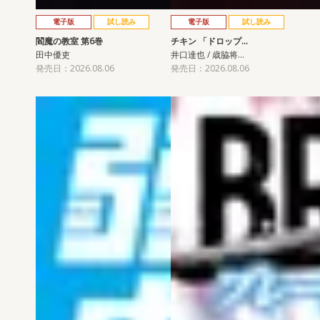
電子版
試し読み
電子版
試し読み
閻魔の教室 第6巻
チキン 「ドロップ…
田中優吏
井口達也 / 歳脇将…
発売日：2026.08.06
発売日：2026.08.06