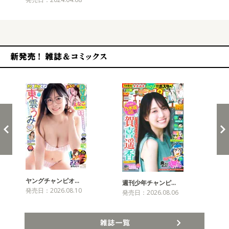
新発売！雑誌&コミックス
ヤングチャンピオ…
チャ
週刊少年チャンピ…
発売日：2026.08.10
発売
発売日：2026.08.06