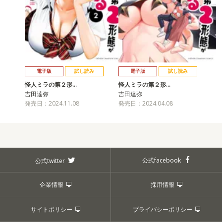
電子版
試し読み
電子版
試し読み
怪人ミラの第２形…
怪人ミラの第２形…
吉田達弥
吉田達弥
発売日：2024.11.08
発売日：2024.04.08
公式facebook
公式twitter
企業情報
採用情報
サイトポリシー
プライバシーポリシー