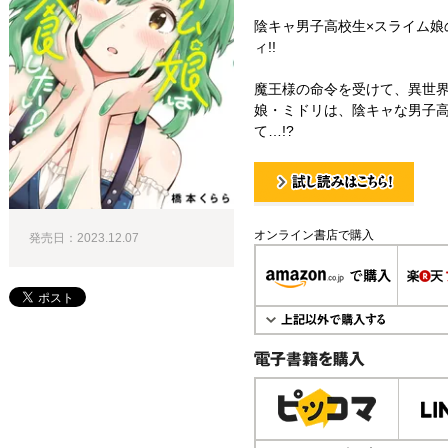
陰キャ男子高校生×スライム娘
ィ!!
魔王様の命令を受けて、異世
娘・ミドリは、陰キャな男子
て…!?
試し読み！
オンライン書店で購入
発売日：2023.12.07
電子書籍で購入