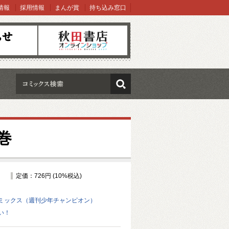
情報
採用情報
まんが賞
持ち込み窓口
オンラインショップ
検索
巻
定価：726円 (10%税込)
ミックス（週刊少年チャンピオン）
い！