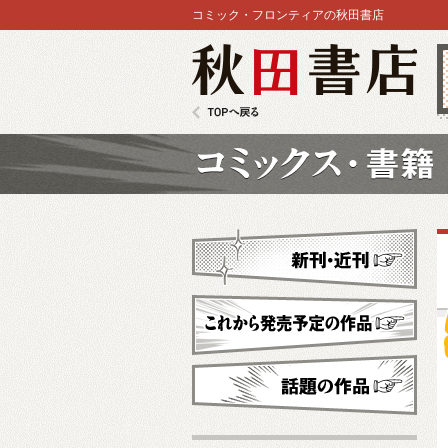
コミック・フロンティアの秋田書店
秋田書店
TOPへ戻る
コミックス
新刊・近刊
これから発売予定
話題の作品