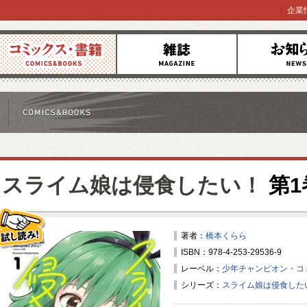
企業
コミックス
雑誌
お知らせ
スライム娘は侵食したい！
第1
著者：
橋本くらら
ISBN：978-4-253-29536-9
試し読み！
レーベル：
少年チャンピオン・コ
シリーズ：
スライム娘は侵食した