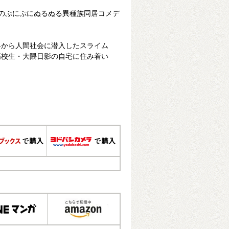
のぷにぷにぬるぬる異種族同居コメデ
界から人間社会に潜入したスライム
高校生・大隈日影の自宅に住み着い