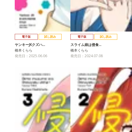
電子版
試し読み
電子版
試し読み
ヤンキーJKクズハ…
スライム娘は侵食…
橋本くらら
橋本くらら
発売日：2025.06.06
発売日：2024.07.08