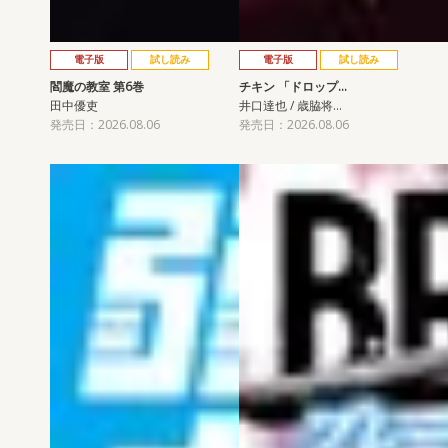
電子版
試し読み
電子版
試し読み
閻魔の教室 第6巻
チキン 「ドロップ…
田中優吏
井口達也 / 歳脇将…
発売日：2026.08.06
発売日：2026.08.06