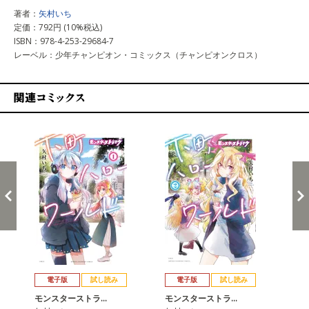
著者：
矢村いち
定価：792円 (10%税込)
ISBN：978-4-253-29684-7
レーベル：少年チャンピオン・コミックス（チャンピオンクロス）
関連コミックス
戻る
進む
電子版
試し読み
電子版
試し読み
モンスターストラ…
モンスターストラ…
モ