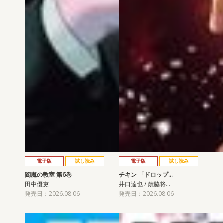
電子版
試し読み
電子版
試し読み
閻魔の教室 第6巻
チキン 「ドロップ…
田中優吏
井口達也 / 歳脇将…
発売日：2026.08.06
発売日：2026.08.06