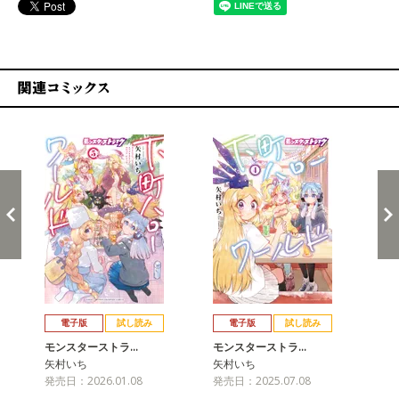
関連コミックス
戻る
進む
電子版
試し読み
電子版
試し読み
モンスターストラ…
モンスターストラ…
モ
矢村いち
矢村いち
矢
発売日：2026.01.08
発売日：2025.07.08
発売