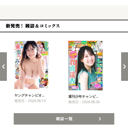
新発売！雑誌&コミックス
ヤングチャンピオ…
チャ
週刊少年チャンピ…
発売日：2026.08.10
発売
発売日：2026.08.06
雑誌一覧