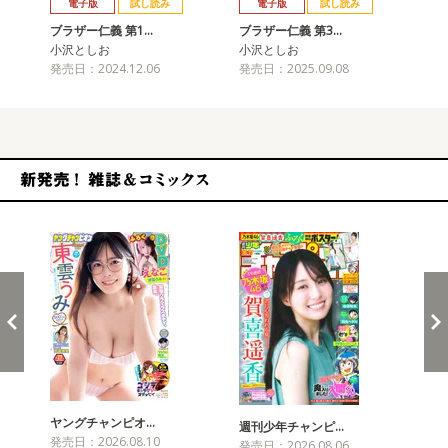
電子版
試し読み
電子版
試し読み
ブラザー仁義 第1…
ブラザー仁義 第3…
ブ
小沢としお
小沢としお
小
発売日：2024.12.06
発売日：2025.09.08
発売
新発売！雑誌&コミックス
ヤングチャンピオ…
チャ
週刊少年チャンピ…
発売日：2026.08.10
発売
発売日：2026.08.06