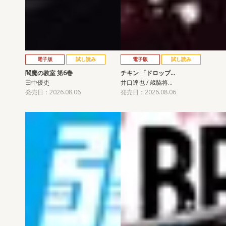
電子版
試し読み
電子版
試し読み
閻魔の教室 第6巻
チキン 「ドロップ…
田中優吏
井口達也 / 歳脇将…
発売日：2026.08.06
発売日：2026.08.06