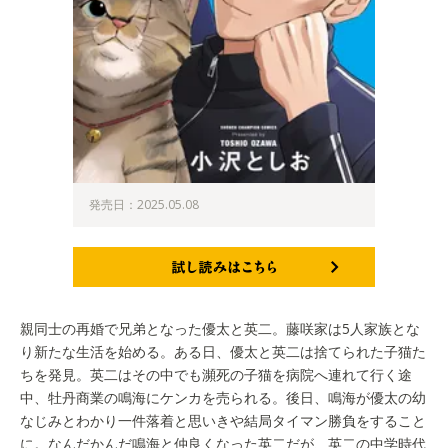
発売日：2025.05.08
試し読みはこちら
親同士の再婚で兄弟となった優太と英二。藤咲家は5人家族とな
り新たな生活を始める。ある日、優太と英二は捨てられた子猫た
ちを発見。英二はその中でも瀕死の子猫を病院へ連れて行く途
中、牡丹商業の鳴海にケンカを売られる。後日、鳴海が優太の幼
なじみとわかり一件落着と思いきや結局タイマン勝負をすること
に。なんだかんだ鳴海と仲良くなった英二だが、英二の中学時代