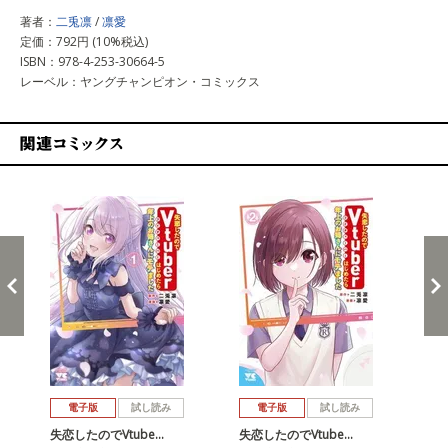
著者：
二兎凛
/
凛愛
定価：792円 (10%税込)
ISBN：978-4-253-30664-5
レーベル：ヤングチャンピオン・コミックス
関連コミックス
戻る
進む
電子版
試し読み
電子版
試し読み
失恋したのでVtube…
失恋したのでVtube…
失恋