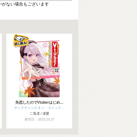
いがない場合もございます
失恋したのでVtuberはじめ…
ヤングチャンピオン・コミック…
二兎凛 / 凛愛
発売日：2023.10.27