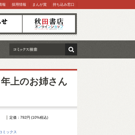
情報
採用情報
まんが賞
持ち込み窓口
オンラインショップ
検索
たら年上のお姉さん
定価：792円 (10%税込)
コミックス