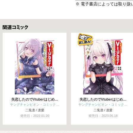
※ 電子書店によっては取り扱
関連コミックス
失恋したのでVtuberはじめ…
失恋したのでVtuberはじめ…
ヤングチャンピオン・コミック…
ヤングチャンピオン・コミック…
二兎凛 / 凛愛
二兎凛 / 凛愛
発売日：2022.01.20
発売日：2023.05.18