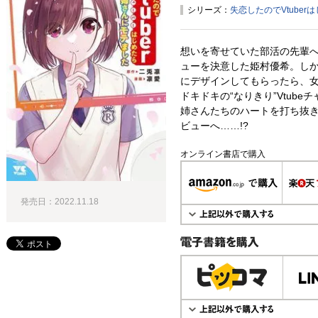
シリーズ：
失恋したのでVtube
想いを寄せていた部活の先輩への
ューを決意した姫村優希。し
にデザインしてもらったら、
ドキドキの“なりきり”Vtub
姉さんたちのハートを打ち抜
ビューへ……!?
オンライン書店で購入
発売日：2022.11.18
電子書籍で購入