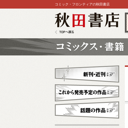
コミック・フロンティアの秋田書店
秋田書店
TOPへ戻る
コミックス
新刊・近刊
これから発売予定
話題の作品