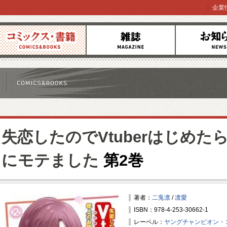
企業
コミックス
雑誌
お知らせ
失恋したのでVtuberはじめ
にモテました
第2巻
著者：
二兎凛
/
凛愛
ISBN：978-4-253-30662-1
レーベル：
ヤングチャンピオン・