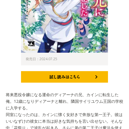
発売日：2024.07.25
試し読みはこちら
将来悪役令嬢になる運命のディアーナの兄、カインに転生した
俺。12歳になりディアーナと離れ、隣国サイリユウム王国の学校
に入学する。
同室になったのは、カインに懐く女好きで奔放な第一王子。彼は
いいなずけの彼女に本当は好きな気持ちを言い出せない。そんな
中「花祭り」で波乱が起きる。さらに弟の第二王子は魔法を使え