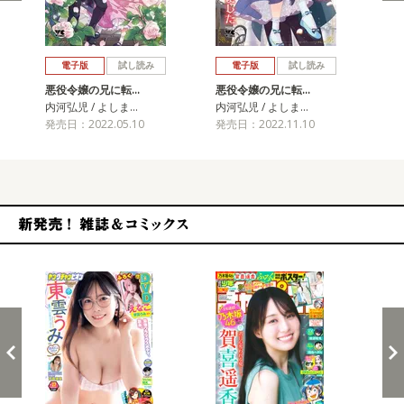
戻る
進む
電子版
試し読み
電子版
試し読み
悪役令嬢の兄に転…
悪役令嬢の兄に転…
悪
内河弘児 / よしま…
内河弘児 / よしま…
内河
発売日：2022.05.10
発売日：2022.11.10
発売
新発売！雑誌&コミックス