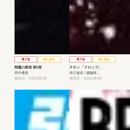
電子版
試し読み
電子版
試し読み
閻魔の教室 第6巻
チキン 「ドロップ…
田中優吏
井口達也 / 歳脇将…
発売日：2026.08.06
発売日：2026.08.06