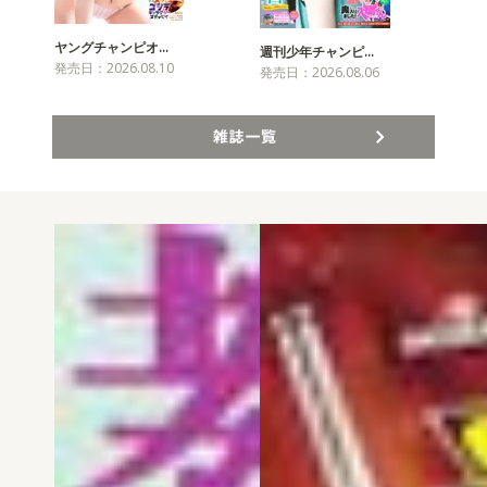
ヤングチャンピオ…
チャ
週刊少年チャンピ…
発売日：2026.08.10
発売
発売日：2026.08.06
雑誌一覧