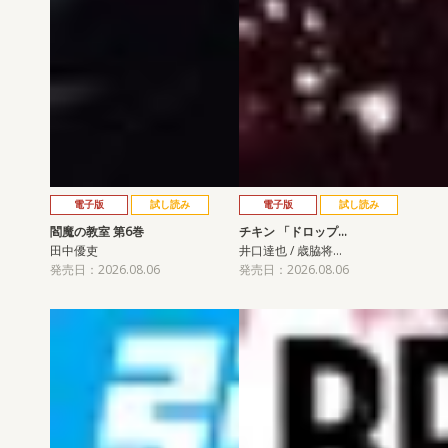
電子版
試し読み
電子版
試し読み
閻魔の教室 第6巻
チキン 「ドロップ…
田中優吏
井口達也 / 歳脇将…
発売日：2026.08.06
発売日：2026.08.06