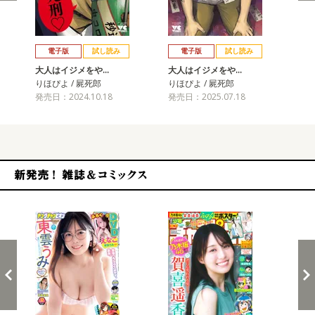
戻る
進む
電子版
試し読み
電子版
試し読み
大人はイジメをや…
大人はイジメをや…
りほぴよ / 屍死郎
りほぴよ / 屍死郎
発売日：2024.10.18
発売日：2025.07.18
新発売！雑誌&コミックス