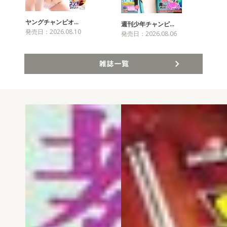
ヤングチャンピオ…
チャ
週刊少年チャンピ…
発売日：2026.08.10
発売
発売日：2026.08.06
雑誌一覧