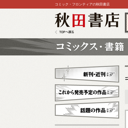
コミック・フロンティアの秋田書店
秋田書店
TOPへ戻る
コミックス
新刊・近刊
これから発売予定
話題の作品