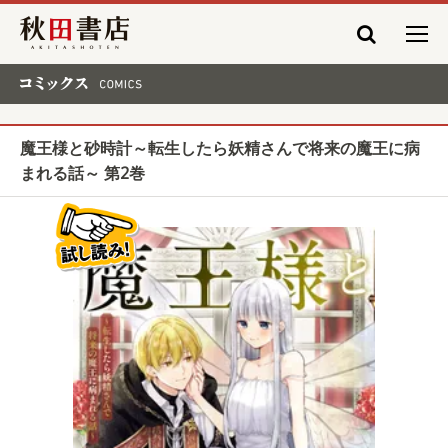
秋田書店
コミックス COMICS
魔王様と砂時計～転生したら妖精さんで将来の魔王に病
まれる話～ 第2巻