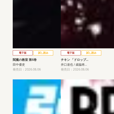
電子版
試し読み
電子版
試し読み
閻魔の教室 第6巻
チキン 「ドロップ…
田中優吏
井口達也 / 歳脇将…
発売日：2026.08.06
発売日：2026.08.06