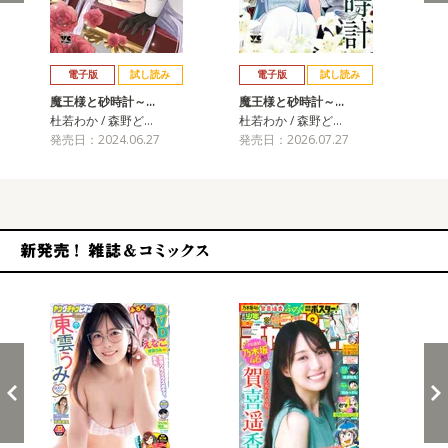
戻る
進む
電子版
試し読み
電子版
試し読み
魔王様と砂時計～…
魔王様と砂時計～…
杜若わか / 森野ど…
杜若わか / 森野ど…
発売日：2024.06.27
発売日：2026.07.27
新発売！雑誌&コミックス