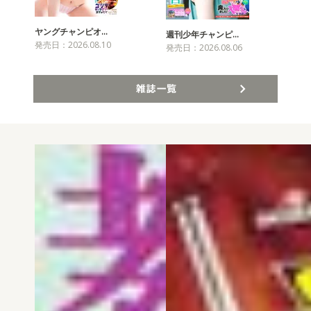
ヤングチャンピオ…
チャ
週刊少年チャンピ…
発売日：2026.08.10
発売
発売日：2026.08.06
雑誌一覧