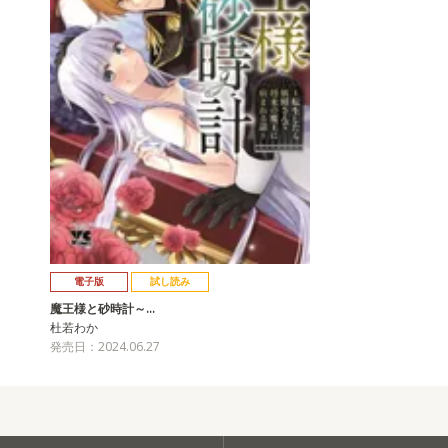
電子版
試し読み
魔王様と砂時計～…
杜若わか
発売日：2024.06.27