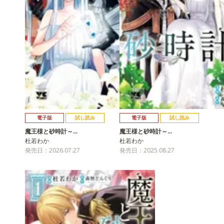
電子版
試し読み
電子版
試し読み
魔王様と砂時計～…
魔王様と砂時計～…
杜若わか
杜若わか
発売日：2026.07.27
発売日：2025.08.27