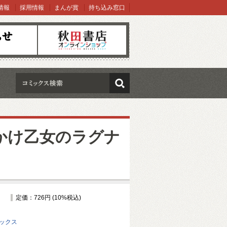
情報
採用情報
まんが賞
持ち込み窓口
オンラインショップ
検索
かけ乙女のラグナ
定価：726円 (10%税込)
ミックス