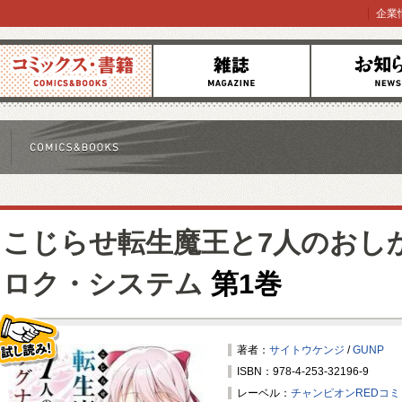
企業
コミックス
雑誌
お知らせ
こじらせ転生魔王と7人のおし
ロク・システム
第1巻
著者：
サイトウケンジ
/
GUNP
ISBN：978-4-253-32196-9
試し読み！
レーベル：
チャンピオンREDコ