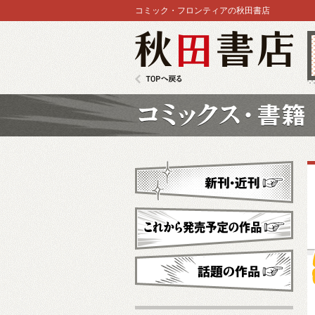
コミック・フロンティアの秋田書店
秋田書店
TOPへ戻る
コミックス
新刊・近刊
これから発売予定
話題の作品