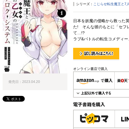
シリーズ：
こじらせ転生魔王と7
日本を妖魔の侵略から救った
た! そんな彼のもとに「セフ
て…!?
ラブ&バトルの転生コメディー、
試し読み！
オンライン書店で購入
発売日：2023.04.20
電子書籍で購入