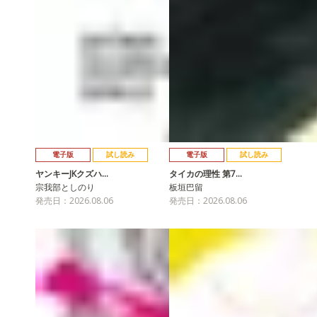
電子版
試し読み
電子版
試し読み
ヤンキーJKクズハ…
タイカの理性 第7…
宗我部としのり
板垣巴留
発売日：2026.08.06
発売日：2026.08.06