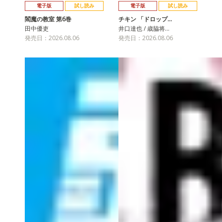
電子版
試し読み
電子版
試し読み
閻魔の教室 第6巻
チキン 「ドロップ…
田中優吏
井口達也 / 歳脇将…
発売日：2026.08.06
発売日：2026.08.06