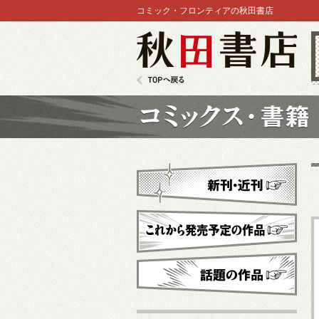
コミック・フロンティアの秋田書店
秋田書店
TOPへ戻る
コミックス
新刊・近刊
これから発売予定
話題の作品