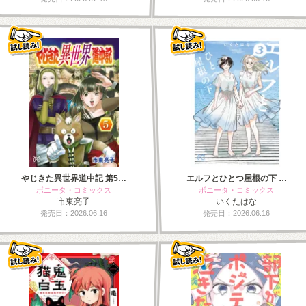
やじきた異世界道中記 第5…
エルフとひとつ屋根の下 …
ボニータ・コミックス
ボニータ・コミックス
市東亮子
いくたはな
発売日：2026.06.16
発売日：2026.06.16