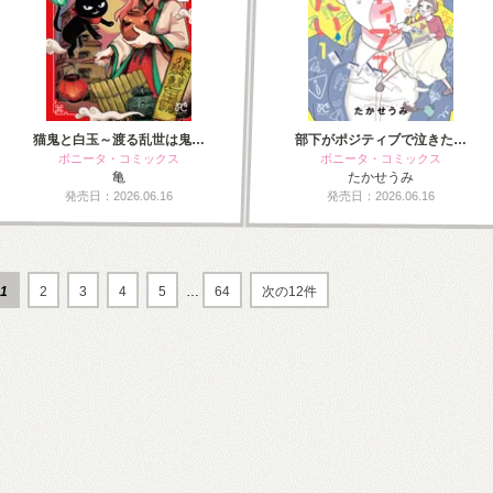
猫鬼と白玉～渡る乱世は鬼…
部下がポジティブで泣きた…
ボニータ・コミックス
ボニータ・コミックス
亀
たかせうみ
発売日：2026.06.16
発売日：2026.06.16
1
2
3
4
5
…
64
次の12件