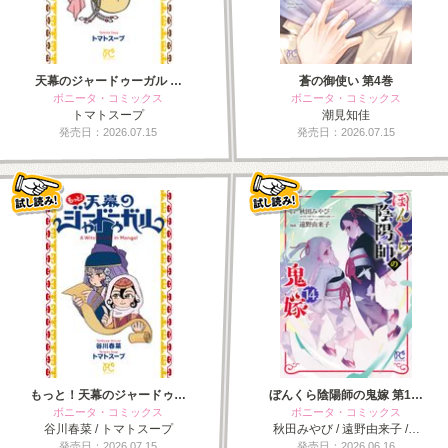
天幕のジャードゥーガル …
蒼の御使い 第4巻
ボニータ・コミックス
ボニータ・コミックス
トマトスープ
潮見知佳
発売日：2026.07.15
発売日：2026.07.15
もっと！天幕のジャードゥ…
ぼんくら陰陽師の鬼嫁 第1…
ボニータ・コミックス
ボニータ・コミックス
谷川春菜 / トマトスープ
秋田みやび / 遠野由来子 /…
発売日：2026.07.15
発売日：2026.06.16