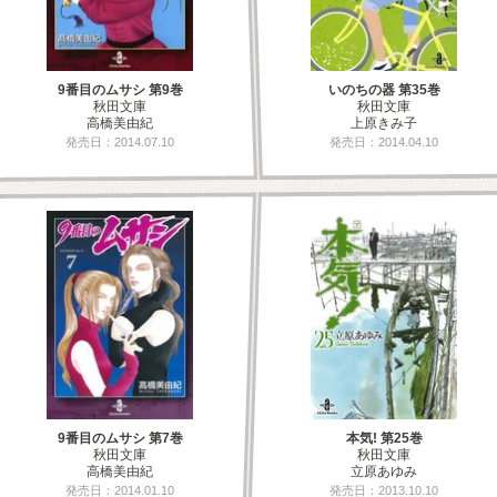
9番目のムサシ 第9巻
いのちの器 第35巻
秋田文庫
秋田文庫
高橋美由紀
上原きみ子
発売日：2014.07.10
発売日：2014.04.10
9番目のムサシ 第7巻
本気! 第25巻
秋田文庫
秋田文庫
高橋美由紀
立原あゆみ
発売日：2014.01.10
発売日：2013.10.10