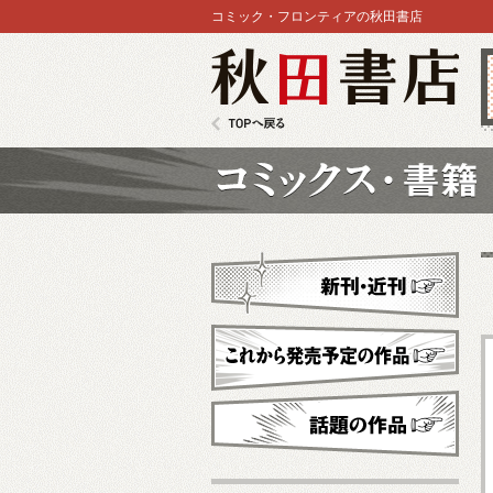
コミック・フロンティアの秋田書店
秋田書店
TOPへ戻る
コミックス
新刊・近刊
これから発売予定
話題の作品