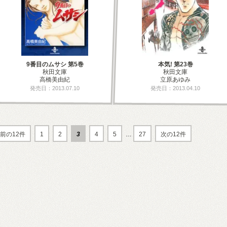
9番目のムサシ 第5巻
本気! 第23巻
秋田文庫
秋田文庫
高橋美由紀
立原あゆみ
発売日：2013.07.10
発売日：2013.04.10
前の12件
1
2
3
4
5
…
27
次の12件