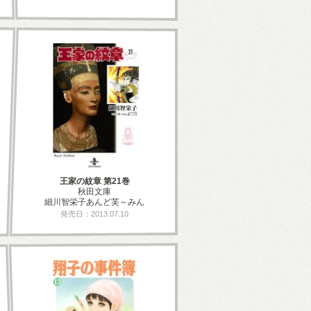
王家の紋章 第21巻
秋田文庫
細川智栄子あんど芙～みん
発売日：2013.07.10