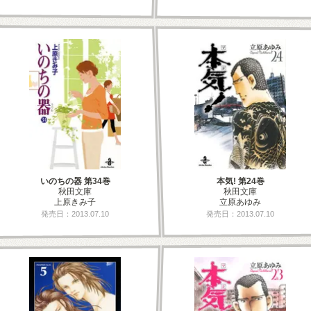
いのちの器 第34巻
本気! 第24巻
秋田文庫
秋田文庫
上原きみ子
立原あゆみ
発売日：2013.07.10
発売日：2013.07.10