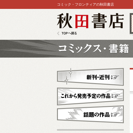
コミック・フロンティアの秋田書店
秋田書店
TOPへ戻る
コミックス
新刊・近刊
これから発売予定
話題の作品