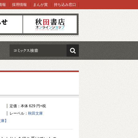
情報
採用情報
まんが賞
持ち込み窓口
オンラインショップ
検索
定価：本体 629 円+税
レーベル：
秋田文庫
文庫】