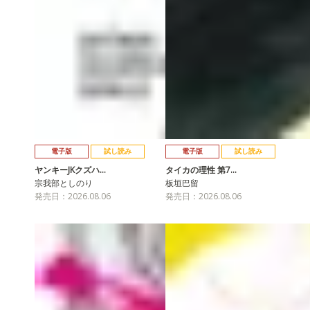
電子版
試し読み
電子版
試し読み
ヤンキーJKクズハ…
タイカの理性 第7…
宗我部としのり
板垣巴留
発売日：2026.08.06
発売日：2026.08.06