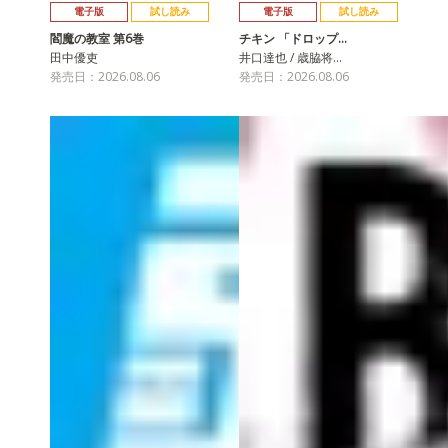
電子版
試し読み
電子版
試し読み
閻魔の教室 第6巻
チキン 「ドロップ…
田中優吏
井口達也 / 歳脇将…
発売日：2026.08.06
発売日：2026.08.06