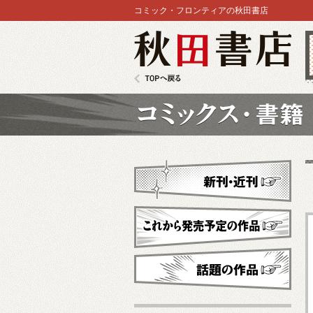
コミック・フロンティアの秋田書店
秋田書店
TOPへ戻る
コミックス
新刊・近刊
これから発売予定
話題の作品