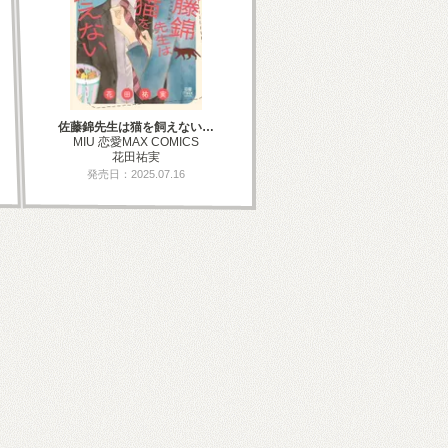
佐藤錦先生は猫を飼えない…
MIU 恋愛MAX COMICS
花田祐実
発売日：2025.07.16