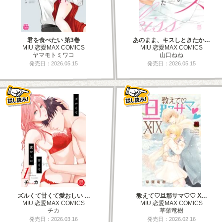
君を食べたい 第3巻
あのまま、キスしときたか…
MIU 恋愛MAX COMICS
MIU 恋愛MAX COMICS
ヤマモトミワコ
山口ねね
発売日：2026.05.15
発売日：2026.05.15
ズルくて甘くて愛おしい …
教えて♡旦那サマ♡♡ Ⅹ…
MIU 恋愛MAX COMICS
MIU 恋愛MAX COMICS
チカ
草薙竜樹
発売日：2026.03.16
発売日：2026.02.16