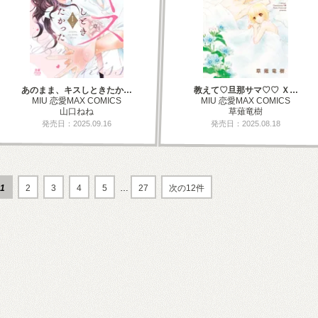
あのまま、キスしときたか…
教えて♡旦那サマ♡♡ Ｘ…
MIU 恋愛MAX COMICS
MIU 恋愛MAX COMICS
山口ねね
草薙竜樹
発売日：2025.09.16
発売日：2025.08.18
1
2
3
4
5
…
27
次の12件