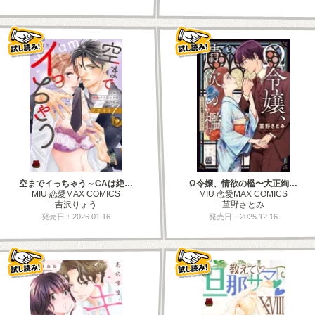
空までイっちゃう～CAは絶…
Ω令嬢、情欲の檻〜大正絢…
MIU 恋愛MAX COMICS
MIU 恋愛MAX COMICS
吉沢りょう
菫野さとみ
発売日：2026.01.16
発売日：2025.12.16