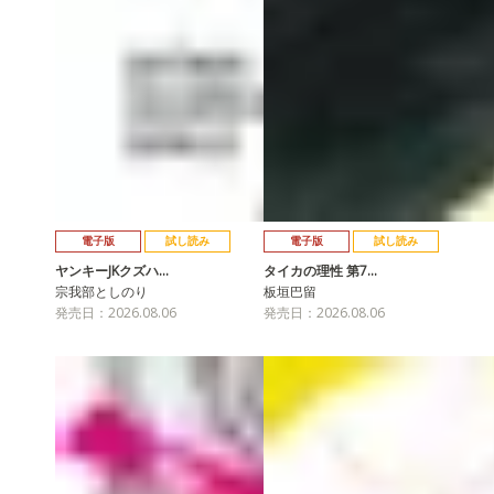
電子版
試し読み
電子版
試し読み
ヤンキーJKクズハ…
タイカの理性 第7…
宗我部としのり
板垣巴留
発売日：2026.08.06
発売日：2026.08.06