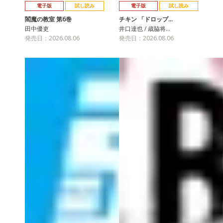
電子版
試し読み
電子版
試し読み
閻魔の教室 第6巻
チキン 「ドロップ…
田中優吏
井口達也 / 歳脇将…
発売日：2026.08.06
発売日：2026.08.06