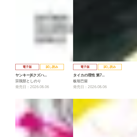
電子版
試し読み
電子版
試し読み
ヤンキーJKクズハ…
タイカの理性 第7…
宗我部としのり
板垣巴留
発売日：2026.08.06
発売日：2026.08.06