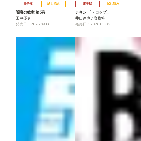
電子版
試し読み
電子版
試し読み
閻魔の教室 第6巻
チキン 「ドロップ…
田中優吏
井口達也 / 歳脇将…
発売日：2026.08.06
発売日：2026.08.06