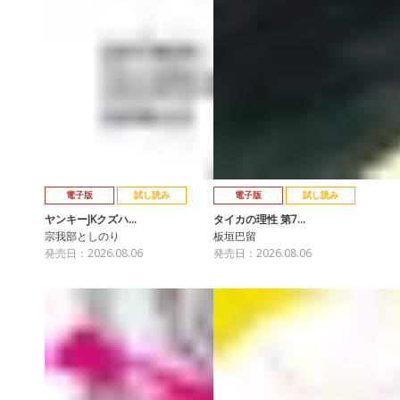
電子版
試し読み
電子版
試し読み
ヤンキーJKクズハ…
タイカの理性 第7…
宗我部としのり
板垣巴留
発売日：2026.08.06
発売日：2026.08.06