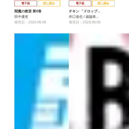
電子版
試し読み
電子版
試し読み
閻魔の教室 第6巻
チキン 「ドロップ…
田中優吏
井口達也 / 歳脇将…
発売日：2026.08.06
発売日：2026.08.06