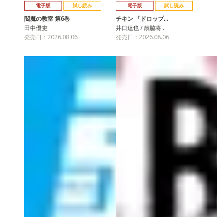
電子版
試し読み
電子版
試し読み
閻魔の教室 第6巻
チキン 「ドロップ…
田中優吏
井口達也 / 歳脇将…
発売日：2026.08.06
発売日：2026.08.06