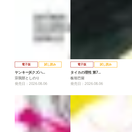
電子版
試し読み
電子版
試し読み
ヤンキーJKクズハ…
タイカの理性 第7…
宗我部としのり
板垣巴留
発売日：2026.08.06
発売日：2026.08.06