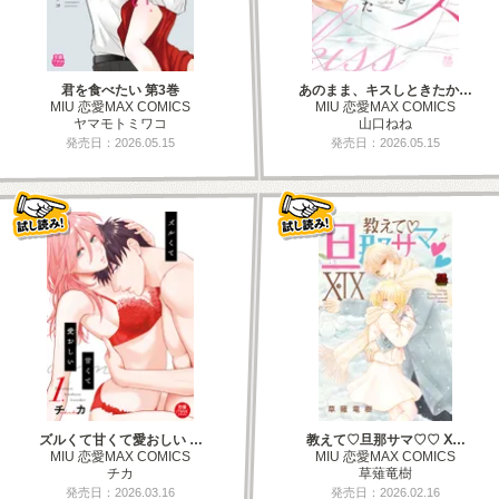
君を食べたい 第3巻
あのまま、キスしときたか…
MIU 恋愛MAX COMICS
MIU 恋愛MAX COMICS
ヤマモトミワコ
山口ねね
発売日：2026.05.15
発売日：2026.05.15
ズルくて甘くて愛おしい …
教えて♡旦那サマ♡♡ Ⅹ…
MIU 恋愛MAX COMICS
MIU 恋愛MAX COMICS
チカ
草薙竜樹
発売日：2026.03.16
発売日：2026.02.16