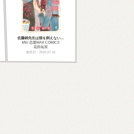
佐藤錦先生は猫を飼えない…
MIU 恋愛MAX COMICS
花田祐実
発売日：2025.07.16