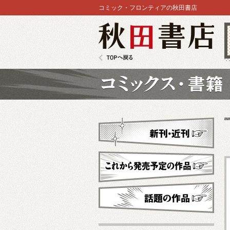
コミック・フロンティアの秋田書店
秋田書店
TOPへ戻る
コミックス
新刊・近刊
これから発売予定
話題の作品