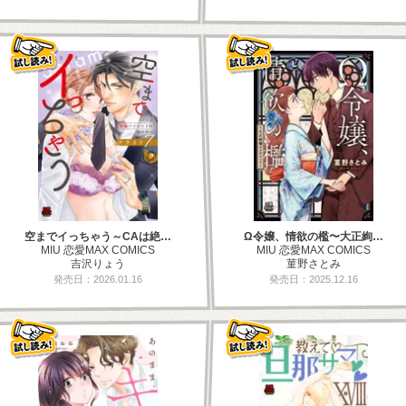
空までイっちゃう～CAは絶…
Ω令嬢、情欲の檻〜大正絢…
MIU 恋愛MAX COMICS
MIU 恋愛MAX COMICS
吉沢りょう
菫野さとみ
発売日：2026.01.16
発売日：2025.12.16