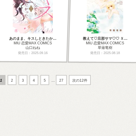
あのまま、キスしときたか…
教えて♡旦那サマ♡♡ Ｘ…
MIU 恋愛MAX COMICS
MIU 恋愛MAX COMICS
山口ねね
草薙竜樹
発売日：2025.09.16
発売日：2025.08.18
1
2
3
4
5
…
27
次の12件