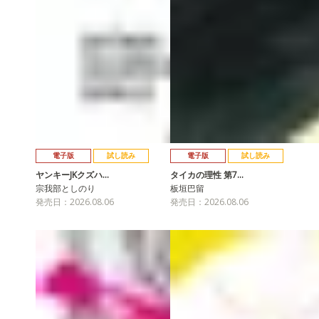
電子版
試し読み
電子版
試し読み
ヤンキーJKクズハ…
タイカの理性 第7…
宗我部としのり
板垣巴留
発売日：2026.08.06
発売日：2026.08.06