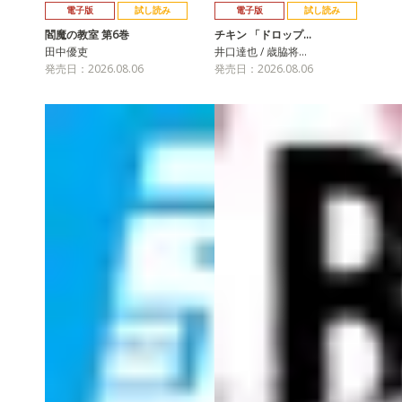
電子版
試し読み
電子版
試し読み
閻魔の教室 第6巻
チキン 「ドロップ…
田中優吏
井口達也 / 歳脇将…
発売日：2026.08.06
発売日：2026.08.06