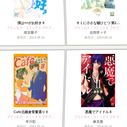
僕は××がお好き II
キミに小さな嘘ひとつ 第2…
プリンセス・コミックス プチプ…
プリンセス・コミックス プチプ…
雨宮榮子
吉岡李々子
発売日：2014.08.16
発売日：2014.08.16
Cafe北鎌倉骨董通り II
悪魔でアイドル II
プリンセス・コミックス プチプ…
プリンセス・コミックス プチプ…
琴川彩
麻見雅
発売日：2014.06.16
発売日：2014.05.16