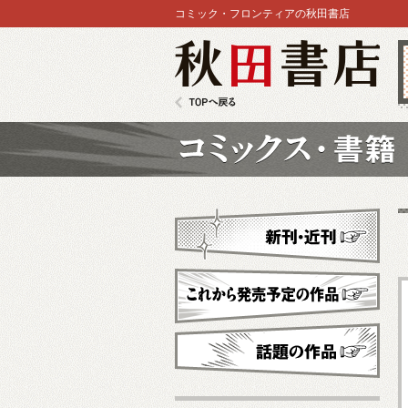
コミック・フロンティアの秋田書店
秋田書店
TOPへ戻る
コミックス
新刊・近刊
これから発売予定
話題の作品