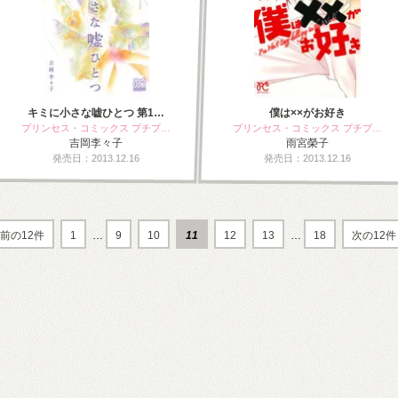
キミに小さな嘘ひとつ 第1…
僕は××がお好き
プリンセス・コミックス プチプ…
プリンセス・コミックス プチプ…
吉岡李々子
雨宮榮子
発売日：2013.12.16
発売日：2013.12.16
前の12件
1
…
9
10
11
12
13
…
18
次の12件