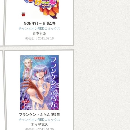
NONすけ～る 第1巻
チャンピオンREDコミックス
青本もあ
発売日：2011.02.18
フランケン・ふらん 第6巻
チャンピオンREDコミックス
木々津克久
発売日：2011.01.20