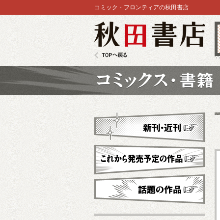
コミック・フロンティアの秋田書店
秋田書店
TOPへ戻る
コミックス
新刊・近刊
これから発売予定
話題の作品