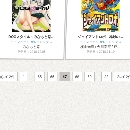
DOGスタイル～みなもと悠…
ジャイアントロボ 地球の…
チャンピオンREDコミックス
チャンピオンREDコミックス
みなもと悠
横山光輝 / 今川泰宏 / 戸…
発売日：2010.12.08
発売日：2010.11.19
前の12件
1
…
65
66
67
68
69
…
83
次の12