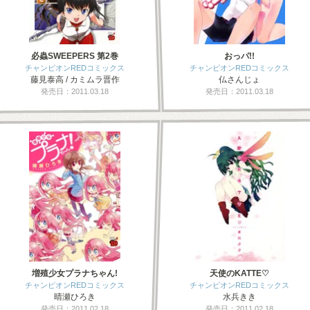
必蟲SWEEPERS 第2巻
おっパ!!
チャンピオンREDコミックス
チャンピオンREDコミックス
藤見泰高 / カミムラ晋作
仏さんじょ
発売日：2011.03.18
発売日：2011.03.18
増殖少女プラナちゃん!
天使のKATTE♡
チャンピオンREDコミックス
チャンピオンREDコミックス
晴瀬ひろき
水兵きき
発売日：2011.02.18
発売日：2011.02.18