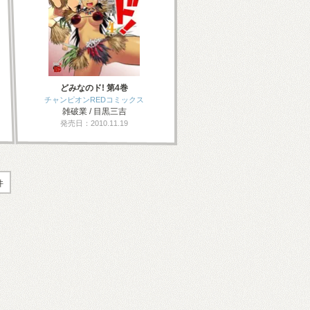
どみなのド! 第4巻
チャンピオンREDコミックス
雑破業 / 目黒三吉
発売日：2010.11.19
件