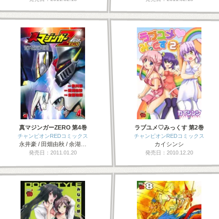
真マジンガーZERO 第4巻
ラブユメ♡みっくす 第2巻
チャンピオンREDコミックス
チャンピオンREDコミックス
永井豪 / 田畑由秋 / 余湖…
カイシンシ
発売日：2011.01.20
発売日：2010.12.20