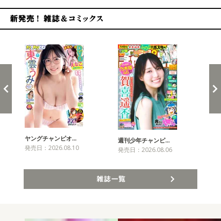
新発売！雑誌&コミックス
ヤングチャンピオ…
チャ
週刊少年チャンピ…
発売日：2026.08.10
発売
発売日：2026.08.06
雑誌一覧