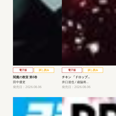
電子版
試し読み
電子版
試し読み
閻魔の教室 第6巻
チキン 「ドロップ…
田中優吏
井口達也 / 歳脇将…
発売日：2026.08.06
発売日：2026.08.06