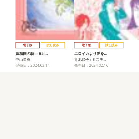
電子版
試し読み
電子版
試し読み
妖精国の騎士 Ball…
エロイカより愛を…
中山星香
青池保子 / ミステ…
発売日：2024.03.14
発売日：2024.02.16