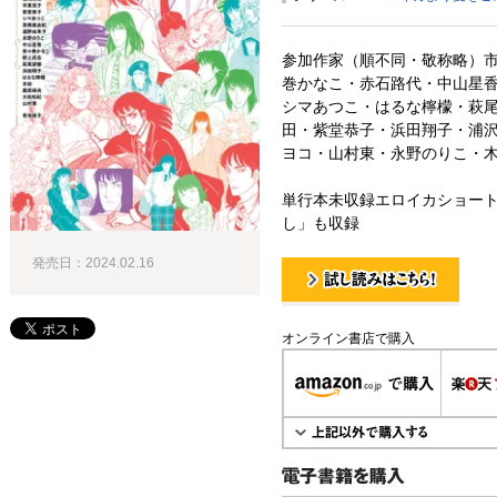
参加作家（順不同・敬称略）
巻かなこ・赤石路代・中山星
シマあつこ・はるな檸檬・萩
田・紫堂恭子・浜田翔子・浦
ヨコ・山村東・永野のりこ・
単行本未収録エロイカショー
し」も収録
発売日：2024.02.16
試し読み！
オンライン書店で購入