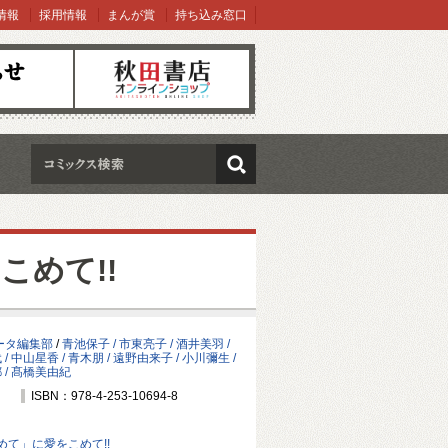
情報
採用情報
まんが賞
持ち込み窓口
オンラインショップ
検索
めて!!
ータ編集部
/
青池保子 / 市東亮子 / 酒井美羽 /
/ 中山星香 / 青木朋 / 遠野由来子 / 小川彌生 /
 / 髙橋美由紀
ISBN：978-4-253-10694-8
て」に愛をこめて!!