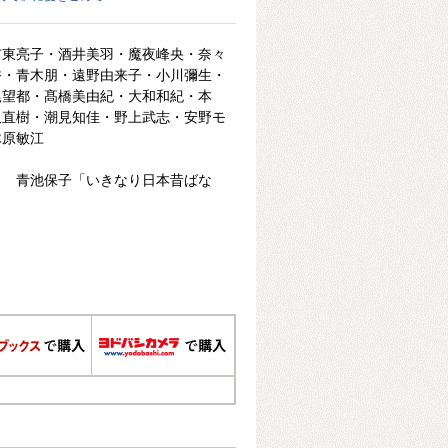
市東亮子・酒井美羽・魔夜峰央・奈々
香・青木朋・遠野由来子・小川彌生・
尾望都・髙橋美由紀・大和和紀・本
沢直樹・潮見知佳・野上武志・安野モ
木原敏江
ト 青池保子「いきなり日本昔ばな