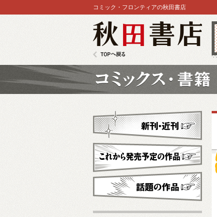
コミック・フロンティアの秋田書店
秋田書店
TOPへ戻る
コミックス
新刊・近刊
これから発売予定
話題の作品