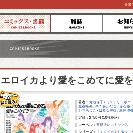
企業
コミックス
雑誌
お知らせ
エロイカより愛をこめてに愛をこ
著者：
青池保子
/
ミステリーボニ
魔夜峰央 / 奈々巻かなこ / 赤石路代 
シマあつこ / はるな檸檬 / 萩尾望都
試し読み！
定価：2750円 (10%税込)
レーベル：
書籍扱いコミックス
シリーズ：
「エロイカより愛をこめ