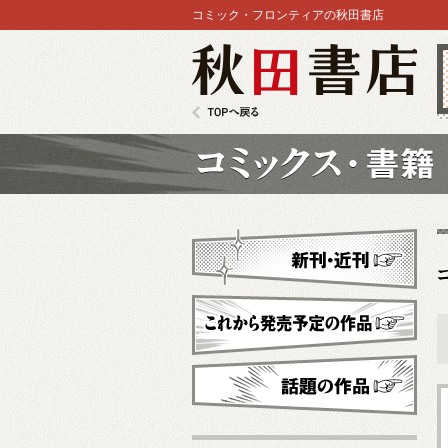
コミック・フロンティアの秋田書店
秋田書店
TOPへ戻る
コミックス
新刊・近刊
これから発売予定
話題の作品