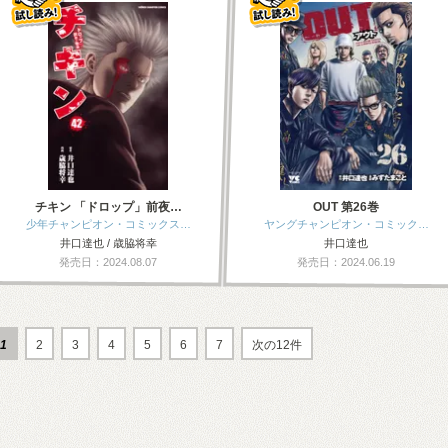
チキン 「ドロップ」前夜…
OUT 第26巻
少年チャンピオン・コミックス…
ヤングチャンピオン・コミック…
井口達也 / 歳脇将幸
井口達也
発売日：2024.08.07
発売日：2024.06.19
1
2
3
4
5
6
7
次の12件