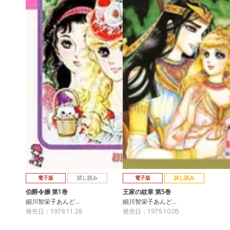
電子版
試し読み
電子版
試し読み
伯爵令嬢 第1巻
王家の紋章 第5巻
細川智栄子あんど…
細川智栄子あんど…
発売日：1979.11.28
発売日：1979.10.05