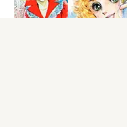
電子版
試し読み
電子版
試し読み
王家の紋章 第2巻
王家の紋章 第1巻
細川智栄子あんど…
細川智栄子あんど…
発売日：1977.09.27
発売日：1977.01.24
もっと見る