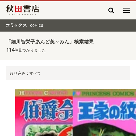
秋田書店
コミックス COMICS
「細川智栄子あんど芙～みん」検索結果
114
件見つかりました
絞り込み：すべて