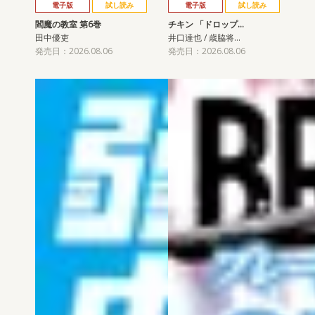
電子版
試し読み
電子版
試し読み
閻魔の教室 第6巻
チキン 「ドロップ…
田中優吏
井口達也 / 歳脇将…
発売日：2026.08.06
発売日：2026.08.06