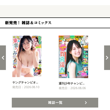
新発売！雑誌&コミックス
ヤングチャンピオ…
チャ
週刊少年チャンピ…
発売日：2026.08.10
発売
発売日：2026.08.06
雑誌一覧