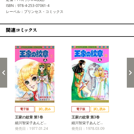
ISBN：978-4-253-07061-4
レーベル：プリンセス・コミックス
関連コミックス
戻る
進む
電子版
試し読み
電子版
試し読み
王家の紋章 第1巻
王家の紋章 第3巻
王
細川智栄子あんど…
細川智栄子あんど…
細
発売日：1977.01.24
発売日：1978.03.09
発売