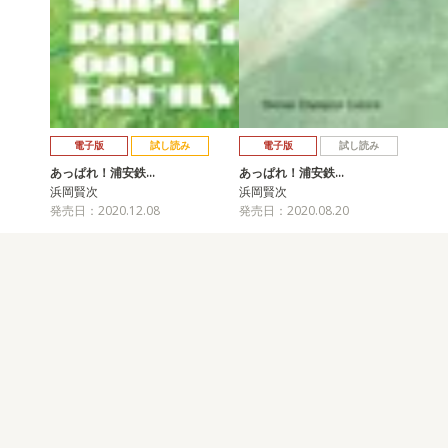
電子版
試し読み
電子版
試し読み
あっぱれ！浦安鉄…
あっぱれ！浦安鉄…
浜岡賢次
浜岡賢次
発売日：2020.12.08
発売日：2020.08.20