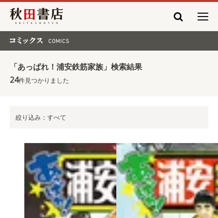
秋田書店
コミックス COMICS
「あっぱれ！浦安鉄筋家族」検索結果
24
件見つかりました
絞り込み：すべて