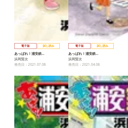
電子版
試し読み
電子版
試し読み
あっぱれ！浦安鉄…
あっぱれ！浦安鉄…
浜岡賢次
浜岡賢次
発売日：2021.07.08
発売日：2021.04.08