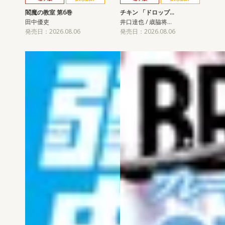
閻魔の教室 第6巻
チキン 「ドロップ…
田中優吏
井口達也 / 歳脇将…
発売日：2026.08.06
発売日：2026.08.06