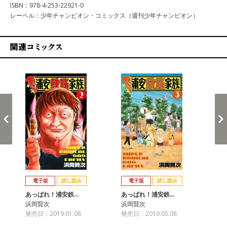
ISBN：978-4-253-22921-0
レーベル：少年チャンピオン・コミックス（週刊少年チャンピオン）
関連コミックス
戻る
進む
電子版
試し読み
電子版
試し読み
あっぱれ！浦安鉄…
あっぱれ！浦安鉄…
あ
浜岡賢次
浜岡賢次
浜
発売日：2019.01.08
発売日：2019.05.08
発売