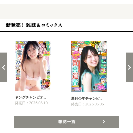
新発売！雑誌&コミックス
ヤングチャンピオ…
チャ
週刊少年チャンピ…
発売日：2026.08.10
発売
発売日：2026.08.06
雑誌一覧