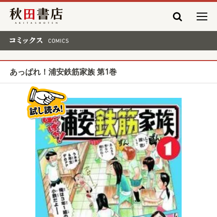
秋田書店
コミックス COMICS
あっぱれ！浦安鉄筋家族 第1巻