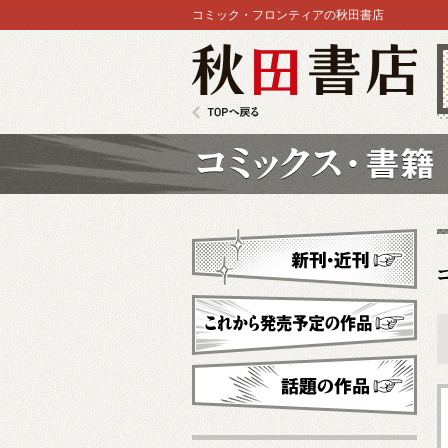
コミック・フロンティアの秋田書店
秋田書店
TOPへ戻る
コミックス
新刊・近刊
これから発売予定
話題の作品