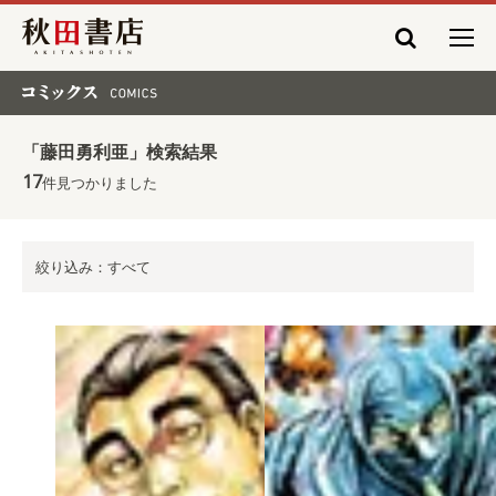
秋田書店
コミックス COMICS
「藤田勇利亜」検索結果
17
件見つかりました
絞り込み：すべて