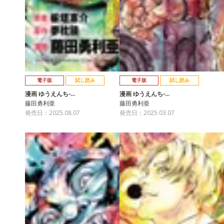
電子版
試し読み
電子版
試し読み
漫画 ゆうえんち-…
漫画 ゆうえんち-…
藤田勇利亜
藤田勇利亜
発売日：2025.08.07
発売日：2025.03.07