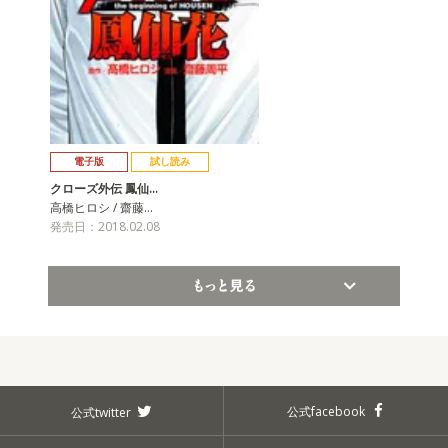
電子版
試し読み
クローズ外伝 鳳仙…
高橋ヒロシ / 齋藤…
発売日：2018.02.08
もっと見る
公式facebook
公式twitter