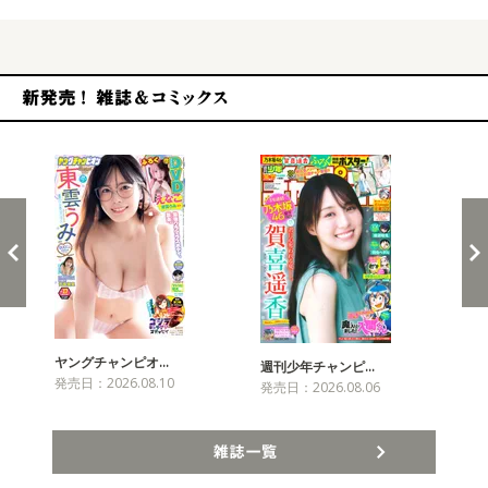
新発売！雑誌&コミックス
ヤングチャンピオ…
チャ
週刊少年チャンピ…
発売日：2026.08.10
発売
発売日：2026.08.06
雑誌一覧