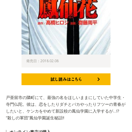
発売日：2018.02.08
試し読みはこちら
戸亜留市の隣町にて、最強の名をほしいままにしていた中学生・
寺門仏陀。彼は、恋をしたりダチとバカやったりフツーの青春が
したいと、ケンカをやめて新設校の鳳仙学園に入学するが…!?
“殺しの軍団”鳳仙学園誕生秘話!!
オンライン書店で購入