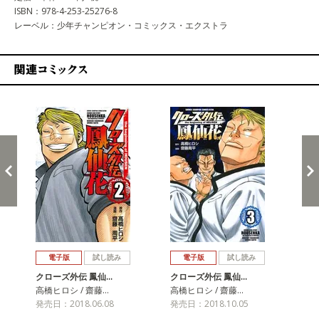
ISBN：978-4-253-25276-8
レーベル：少年チャンピオン・コミックス・エクストラ
関連コミックス
戻る
進む
電子版
試し読み
電子版
試し読み
クローズ外伝 鳳仙…
クローズ外伝 鳳仙…
ク
高橋ヒロシ / 齋藤…
高橋ヒロシ / 齋藤…
高橋
発売日：2018.06.08
発売日：2018.10.05
発売