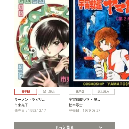
電子版
試し読み
電子版
試し読み
ラーメン・ラビリ…
宇宙戦艦ヤマト 第…
市東亮子
松本零士
発売日：1993.12.17
発売日：1979.03.27