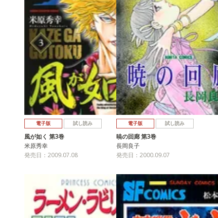
電子版
試し読み
電子版
試し読み
風が如く 第3巻
暁の回廊 第3巻
米原秀幸
長岡良子
発売日：2009.07.08
発売日：2000.09.07