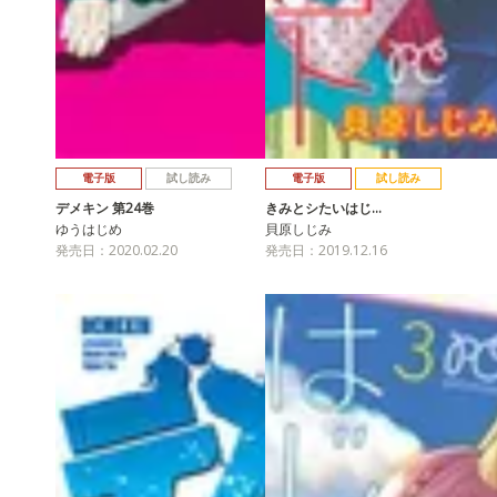
電子版
試し読み
電子版
試し読み
デメキン 第24巻
きみとシたいはじ…
ゆうはじめ
貝原しじみ
発売日：2020.02.20
発売日：2019.12.16