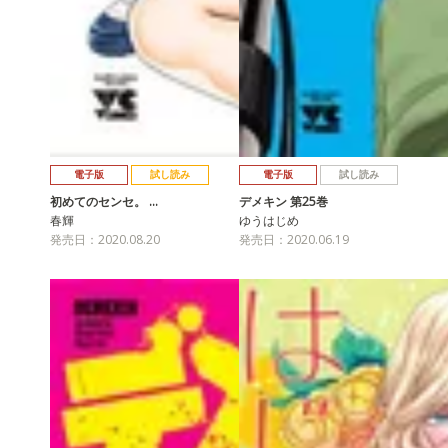
電子版
試し読み
電子版
試し読み
初めてのセンセ。 …
デメキン 第25巻
春輝
ゆうはじめ
発売日：2020.08.20
発売日：2020.06.19