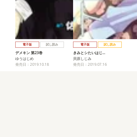
電子版
試し読み
電子版
試し読み
デメキン 第23巻
きみとシたいはじ…
ゆうはじめ
貝原しじみ
発売日：2019.10.18
発売日：2019.07.16