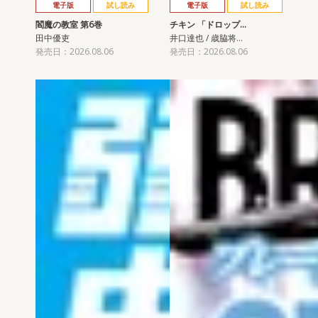
電子版
試し読み
電子版
試し読み
閻魔の教室 第6巻
チキン 「ドロップ…
田中優吏
井口達也 / 歳脇将…
発売日：2026.08.06
発売日：2026.08.06