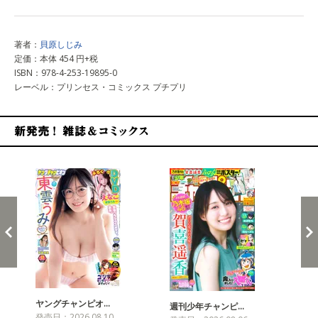
著者：
貝原しじみ
定価：本体 454 円+税
ISBN：978-4-253-19895-0
レーベル：プリンセス・コミックス プチプリ
新発売！雑誌&コミックス
ヤングチャンピオ…
チャ
週刊少年チャンピ…
発売日：2026.08.10