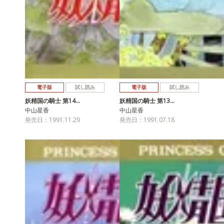
電子版
試し読み
電子版
試し読み
妖精国の騎士 第14…
妖精国の騎士 第13…
中山星香
中山星香
発売日：1991.11.29
発売日：1991.07.18