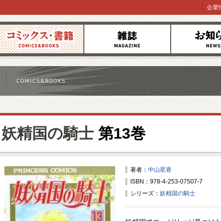
企業
コミックス
雑誌
お知らせ
妖精国の騎士
第13巻
著者：
中山星香
ISBN：978-4-253-07507-7
シリーズ：
妖精国の騎士