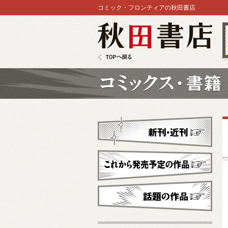
コミック・フロンティアの秋田書店
秋田書店
TOPへ戻る
コミックス
新刊・近刊
これから発売予定
話題の作品