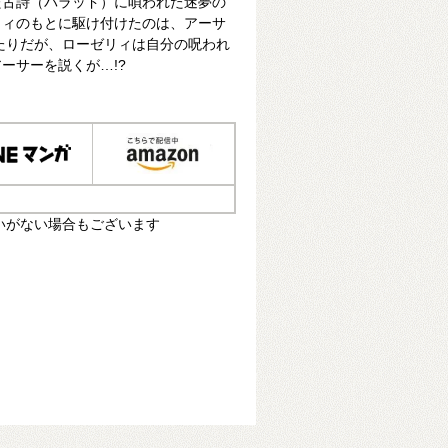
た古詩（バラッド）に唄われた迷夢の
リィのもとに駆け付けたのは、アーサ
たりだが、ローゼリィは自分の呪われ
ーサーを説くが…!?
いがない場合もございます