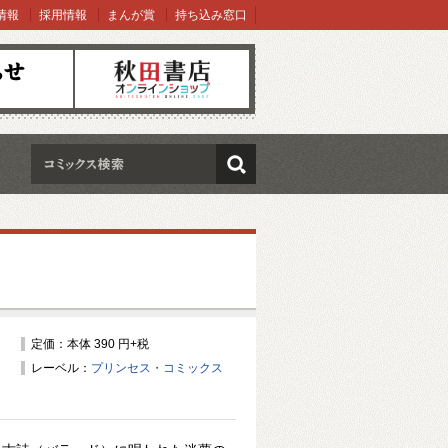
情報
採用情報
まんが賞
持ち込み窓口
オンラインショップ
検索
定価：本体 390 円+税
レーベル：
プリンセス・コミックス