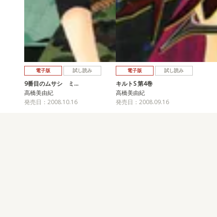
電子版
試し読み
電子版
試し読み
9番目のムサシ ミ…
キルトS 第4巻
高橋美由紀
高橋美由紀
発売日：2008.10.16
発売日：2008.09.16