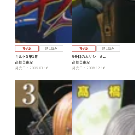
電子版
試し読み
電子版
試し読み
キルトS 第5巻
9番目のムサシ ミ…
高橋美由紀
高橋美由紀
発売日：2009.03.16
発売日：2008.12.16