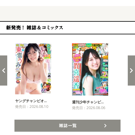
新発売！雑誌&コミックス
ヤングチャンピオ…
チャ
週刊少年チャンピ…
発売日：2026.08.10
発売
発売日：2026.08.06
雑誌一覧