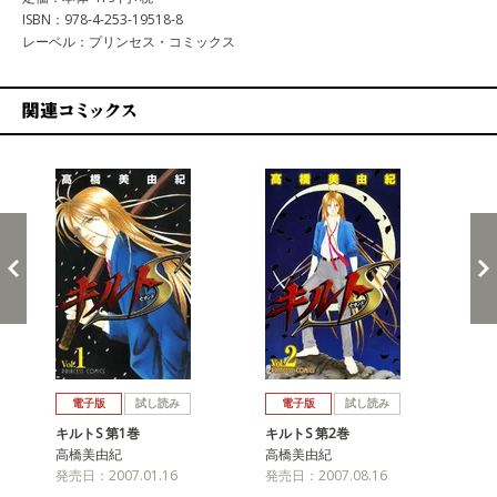
ISBN：978-4-253-19518-8
レーベル：プリンセス・コミックス
関連コミックス
戻る
進む
電子版
試し読み
電子版
試し読み
キルトS 第1巻
キルトS 第2巻
キル
高橋美由紀
高橋美由紀
高
発売日：2007.01.16
発売日：2007.08.16
発売