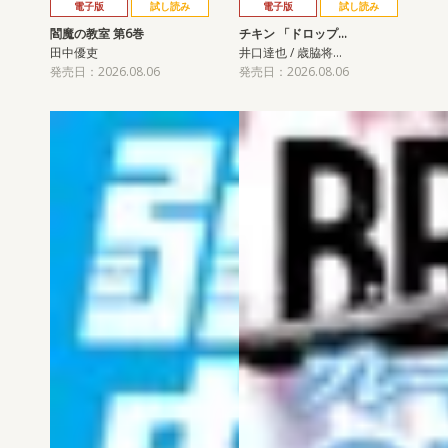
電子版
試し読み
電子版
試し読み
閻魔の教室 第6巻
チキン 「ドロップ…
田中優吏
井口達也 / 歳脇将…
発売日：2026.08.06
発売日：2026.08.06