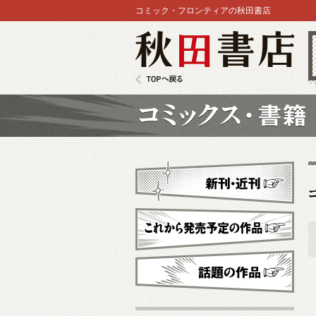
コミック・フロンティアの秋田書店
秋田書店
TOPへ戻る
コミックス
新刊・近刊
これから発売予定
話題の作品