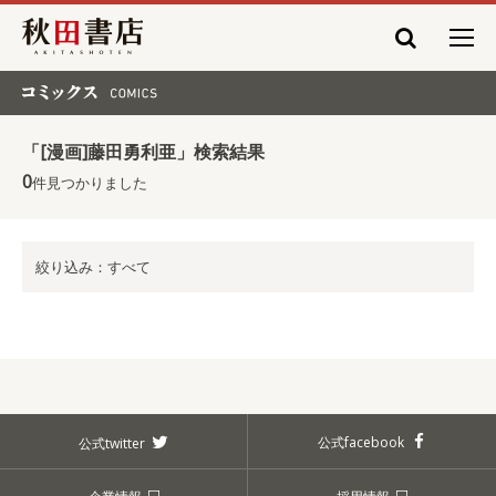
秋田書店
コミックス COMICS
「[漫画]藤田勇利亜」検索結果
0
件見つかりました
絞り込み：すべて
公式facebook
公式twitter