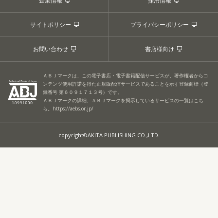
企業情報
採用情報
サイトポリシー
プライバシーポリシー
お問い合わせ
書店様向け
ＡＢＪマークは、この電子書店・電子書籍配信サービスが、著作権者からコ
ンテンツ使用許諾を得た正規版配信サービスであることを示す登録商標（登
録番号 第６０９１７１３号）です。
ＡＢＪマークの詳細、ＡＢＪマークを掲示しているサービスの一覧はこち
ら。
https://aebs.or.jp/
copyright©AKITA PUBLISHING CO.,LTD.